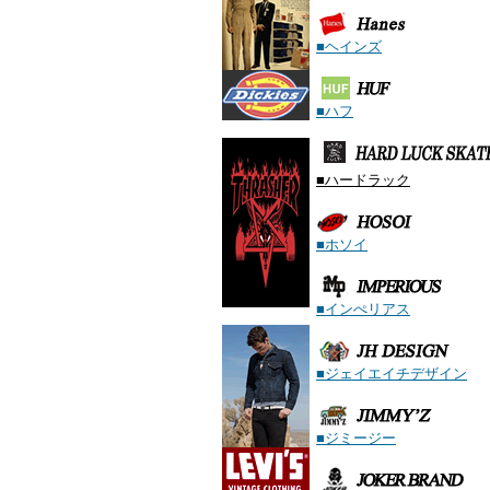
■ヘインズ
■ハフ
■ハ
ードラック
■ホソイ
■インぺリアス
■ジェイエイチデザイン
■ジミージー