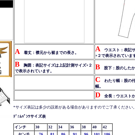
A
A
ウエスト：表記サ
着丈：襟元から裾までの長さ。
×２で表示されていま
B
胸囲：表記サイズは上記計測サイズ×２
B
股下：股のしたか
で表示されています。
C
わたり幅：股の付
幅。
D
全長：ウエストか
*サイズ表記は多少の誤差がある場合がありますのでご了承ください
ﾃﾞﾆﾑﾊﾟﾝﾂサイズ表
インチ
30
32
34
36
38
40
42
センチ
76
81
86
91
96
101
106